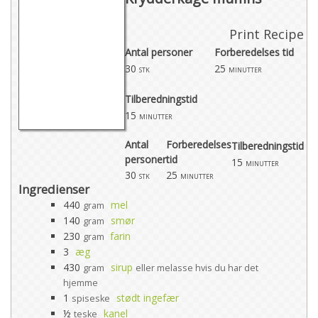
Print Recipe
Antal personer
Forberedelses tid
30
25
stk
minutter
Tilberedningstid
15
minutter
Antal
Forberedelses
Tilberedningstid
personer
tid
15
minutter
30
25
stk
minutter
Ingredienser
440
mel
gram
140
smør
gram
230
farin
gram
3
æg
430
sirup
gram
eller melasse hvis du har det
hjemme
1
stødt ingefær
spiseske
½
kanel
teske