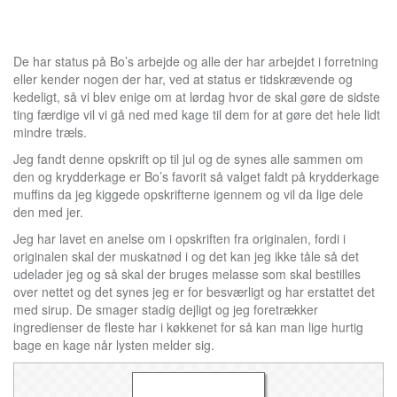
De har status på Bo’s arbejde og alle der har arbejdet i forretning
eller kender nogen der har, ved at status er tidskrævende og
kedeligt, så vi blev enige om at lørdag hvor de skal gøre de sidste
ting færdige vil vi gå ned med kage til dem for at gøre det hele lidt
mindre træls.
Jeg fandt denne opskrift op til jul og de synes alle sammen om
den og krydderkage er Bo’s favorit så valget faldt på krydderkage
muffins da jeg kiggede opskrifterne igennem og vil da lige dele
den med jer.
Jeg har lavet en anelse om i opskriften fra originalen, fordi i
originalen skal der muskatnød i og det kan jeg ikke tåle så det
udelader jeg og så skal der bruges melasse som skal bestilles
over nettet og det synes jeg er for besværligt og har erstattet det
med sirup. De smager stadig dejligt og jeg foretrækker
ingredienser de fleste har i køkkenet for så kan man lige hurtig
bage en kage når lysten melder sig.