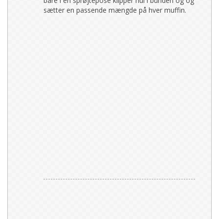
bare i en sprøjtepose klipper hul i bunden og og
sætter en passende mængde på hver muffin.