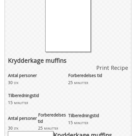
Krydderkage muffins
Print Recipe
Antal personer
Forberedelses tid
30
25
stk
minutter
Tilberedningstid
15
minutter
Forberedelses
Tilberedningstid
Antal personer
tid
15
minutter
30
25
stk
minutter
Krydderkage muffins