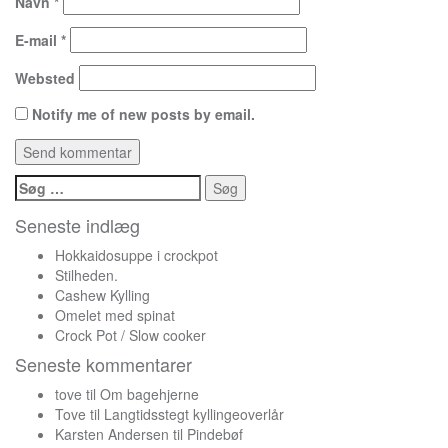
Navn
*
E-mail
*
Websted
Notify me of new posts by email.
Søg
efter:
Seneste indlæg
Hokkaidosuppe i crockpot
Stilheden.
Cashew Kylling
Omelet med spinat
Crock Pot / Slow cooker
Seneste kommentarer
tove
til
Om bagehjerne
Tove
til
Langtidsstegt kyllingeoverlår
Karsten Andersen
til
Pindebøf