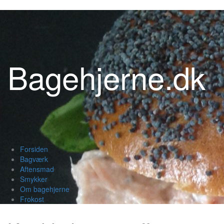
Videre
til
indhold
Bagehjerne.dk
Forsiden
Bagværk
Aftensmad
Smykker
Om bagehjerne
Frokost