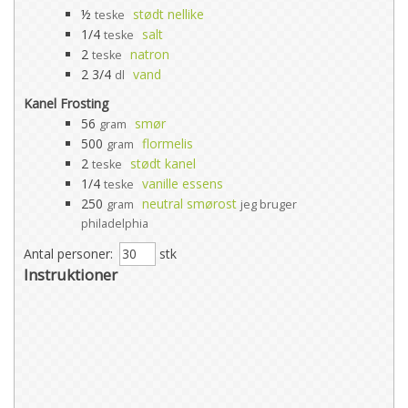
½
stødt nellike
teske
1/4
salt
teske
2
natron
teske
2 3/4
vand
dl
Kanel Frosting
56
smør
gram
500
flormelis
gram
2
stødt kanel
teske
1/4
vanille essens
teske
250
neutral smørost
gram
jeg bruger
philadelphia
Antal personer:
stk
Instruktioner