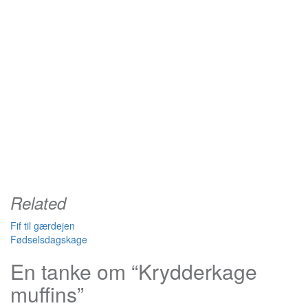
Related
Indlægsnavigation
Fif til gærdejen
Fødselsdagskage
En tanke om “
Krydderkage
muffins
”