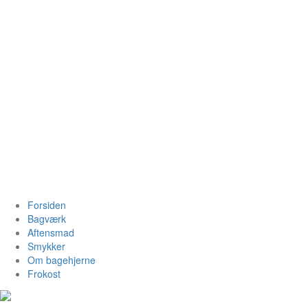
Videre
til
indhold
Bagehjerne.dk
Forsiden
Bagværk
Aftensmad
Smykker
Om bagehjerne
Frokost