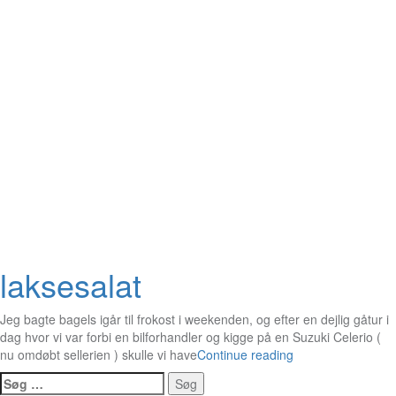
laksesalat
Jeg bagte bagels igår til frokost i weekenden, og efter en dejlig gåtur i
dag hvor vi var forbi en bilforhandler og kigge på en Suzuki Celerio (
nu omdøbt sellerien ) skulle vi have
Continue reading
Søg