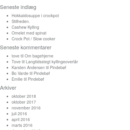
efter:
Seneste indlæg
Hokkaidosuppe i crockpot
Stilheden.
Cashew Kylling
Omelet med spinat
Crock Pot / Slow cooker
Seneste kommentarer
tove
til
Om bagehjerne
Tove
til
Langtidsstegt kyllingeoverlår
Karsten Andersen
til
Pindebøf
Bo Varde
til
Pindebøf
Emilie
til
Pindebøf
Arkiver
oktober 2018
oktober 2017
november 2016
juli 2016
april 2016
marts 2016