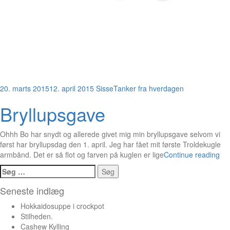
20. marts 2015
12. april 2015
Sisse
Tanker fra hverdagen
Bryllupsgave
Ohhh Bo har snydt og allerede givet mig min bryllupsgave selvom vi
først har bryllupsdag den 1. april. Jeg har fået mit første Troldekugle
armbånd. Det er så flot og farven på kuglen er lige
Continue reading
Søg
efter:
Seneste indlæg
Hokkaidosuppe i crockpot
Stilheden.
Cashew Kylling