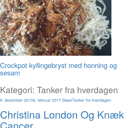
Crockpot kyllingebryst med honning og
sesam
Kategori:
Tanker fra hverdagen
9. december 2015
6. februar 2017
Sisse
Tanker fra hverdagen
Christina London Og Knæk
Cancer