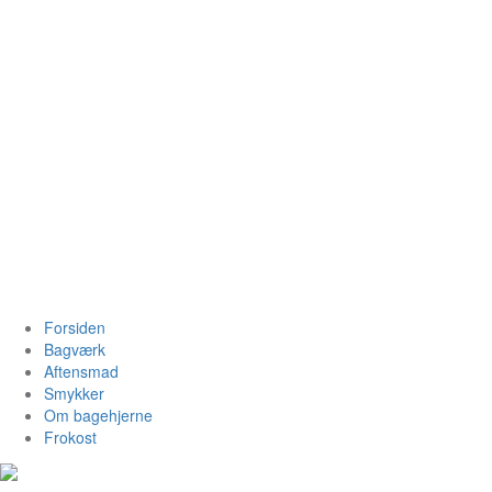
Videre
til
indhold
Bagehjerne.dk
Forsiden
Bagværk
Aftensmad
Smykker
Om bagehjerne
Frokost