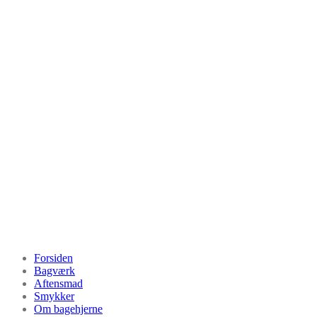
Videre
til
indhold
Bagehjerne.dk
Forsiden
Bagværk
Aftensmad
Smykker
Om bagehjerne