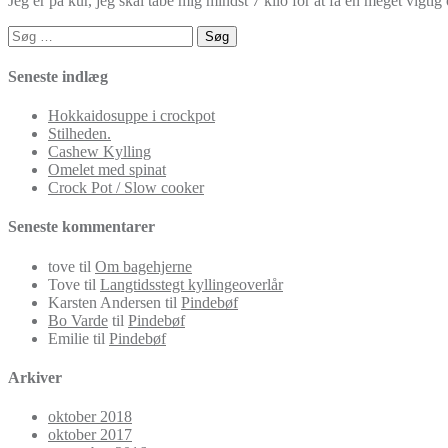
Jeg er på kur, jeg skal tabe mig mindst 7 kilo for at få en meget vig
Søg
efter:
Seneste indlæg
Hokkaidosuppe i crockpot
Stilheden.
Cashew Kylling
Omelet med spinat
Crock Pot / Slow cooker
Seneste kommentarer
tove
til
Om bagehjerne
Tove
til
Langtidsstegt kyllingeoverlår
Karsten Andersen
til
Pindebøf
Bo Varde
til
Pindebøf
Emilie
til
Pindebøf
Arkiver
oktober 2018
oktober 2017