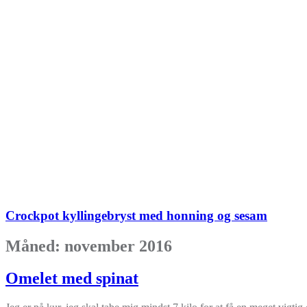
Crockpot kyllingebryst med honning og sesam
Måned:
november 2016
Omelet med spinat