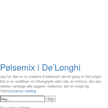
Pølsemix i De’Longhi
Jeg har fået en ny maskine til køkkenet, denne gang en De’Longhi.
Det er en multifryer, en frituregryde uden olie, en miniovn, den kan
næsten varetage alle opgaver i køkkenet, den er meget lig
Tefal’s
Continue reading
Søg
efter:
Seneste indlæg