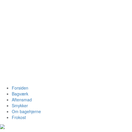
Videre
til
indhold
Bagehjerne.dk
Forsiden
Bagværk
Aftensmad
Smykker
Om bagehjerne
Frokost