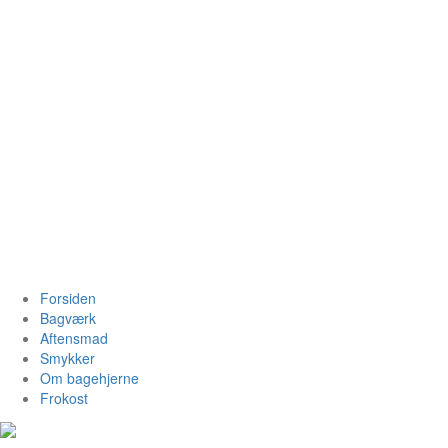
Videre
til
indhold
Bagehjerne.dk
Forsiden
Bagværk
Aftensmad
Smykker
Om bagehjerne
Frokost