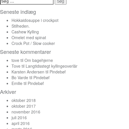
efter:
Seneste indlæg
Hokkaidosuppe i crockpot
Stilheden.
Cashew Kylling
Omelet med spinat
Crock Pot / Slow cooker
Seneste kommentarer
tove
til
Om bagehjerne
Tove
til
Langtidsstegt kyllingeoverlår
Karsten Andersen
til
Pindebøf
Bo Varde
til
Pindebøf
Emilie
til
Pindebøf
Arkiver
oktober 2018
oktober 2017
november 2016
juli 2016
april 2016
marts 2016