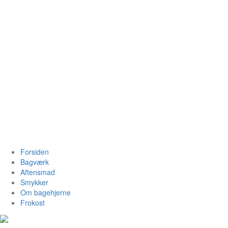
Videre
til
indhold
Bagehjerne.
Forsiden
Bagværk
Aftensmad
Smykker
Om bagehjerne
Frokost