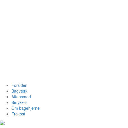
Videre
til
indhold
Bagehjerne.dk
Forsiden
Bagværk
Aftensmad
Smykker
Om bagehjerne
Frokost