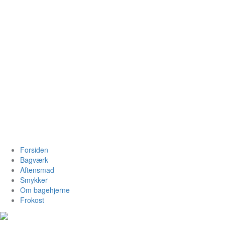
Videre
til
indhold
Bagehjerne.dk
Forsiden
Bagværk
Aftensmad
Smykker
Om bagehjerne
Frokost