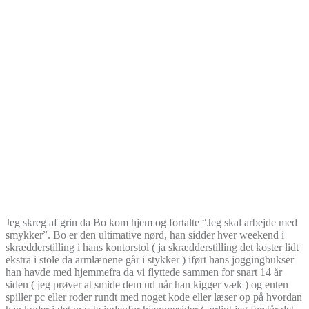
Jeg skreg af grin da Bo kom hjem og fortalte “Jeg skal arbejde med
smykker”. Bo er den ultimative nørd, han sidder hver weekend i
skrædderstilling i hans kontorstol ( ja skrædderstilling det koster lidt
ekstra i stole da armlænene går i stykker ) iført hans joggingbukser
han havde med hjemmefra da vi flyttede sammen for snart 14 år
siden ( jeg prøver at smide dem ud når han kigger væk ) og enten
spiller pc eller roder rundt med noget kode eller læser op på hvordan