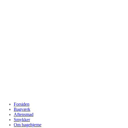
Videre
til
indhold
Bagehjerne.dk
Forsiden
Bagværk
Aftensmad
Smykker
Om bagehjerne