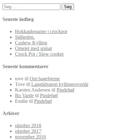
Søg
efter:
Seneste indlæg
Hokkaidosuppe i crockpot
Stilheden.
Cashew Kylling
Omelet med spinat
Crock Pot / Slow cooker
Seneste kommentarer
tove
til
Om bagehjerne
Tove
til
Langtidsstegt kyllingeoverlår
Karsten Andersen
til
Pindebøf
Bo Varde
til
Pindebøf
Emilie
til
Pindebøf
Arkiver
oktober 2018
oktober 2017
november 2016