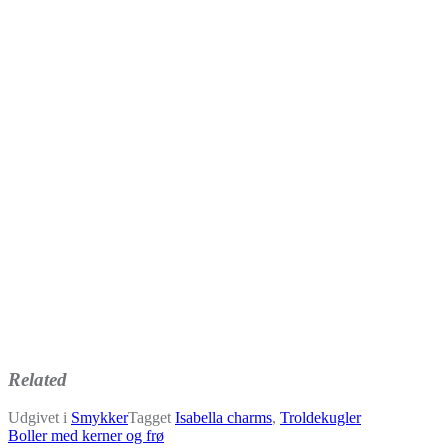
Related
Udgivet i
Smykker
Tagget
Isabella charms
,
Troldekugler
Indlægsnavigation
Boller med kerner og frø