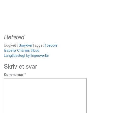
Related
Udgivet i
Smykker
Tagget
1people
Indlægsnavigation
Isabella Charms tilbud
Langtidsstegt kyllingeoverlår
Skriv et svar
Kommentar
*