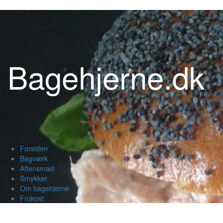
Videre
til
indhold
Bagehjerne.dk
Forsiden
Bagværk
Aftensmad
Smykker
Om bagehjerne
Frokost