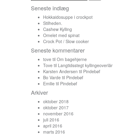
efter:
Seneste indlæg
Hokkaidosuppe i crockpot
Stilheden.
Cashew Kylling
Omelet med spinat
Crock Pot / Slow cooker
Seneste kommentarer
tove
til
Om bagehjerne
Tove
til
Langtidsstegt kyllingeoverlår
Karsten Andersen
til
Pindebøf
Bo Varde
til
Pindebøf
Emilie
til
Pindebøf
Arkiver
oktober 2018
oktober 2017
november 2016
juli 2016
april 2016
marts 2016