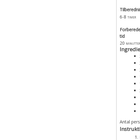
Tilberedni
6-8
timer
Forberede
tid
20
minutte
Ingredi
Antal per
Instrukt