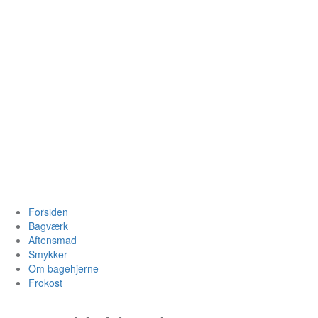
Videre
til
indhold
Bagehjerne.
Forsiden
Bagværk
Aftensmad
Smykker
Om bagehjerne
Frokost