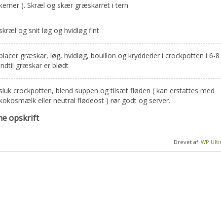
kerner ). Skræl og skær græskarret i tern
skræl og snit løg og hvidløg fint
placer græskar, løg, hvidløg, bouillon og krydderier i crockpotten i 6-8
indtil græskar er blødt
sluk crockpotten, blend suppen og tilsæt fløden ( kan erstattes med
kokosmælk eller neutral flødeost ) rør godt og server.
e opskrift
Drevet af
WP Ult