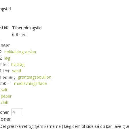
ngstid
lses
Tilberedningstid
6-8
timer
r
enser
2
hokkaidogræskar
2
løg
2
hvidløg
fed
1
vand
liter
1
grøntsagsbouillon
terning
250
madlavningsfløde
ml
salt
peber
chili
soner:
ioner
Del græskarret og fjern kernerne ( læg dem til side så du kan lave gr