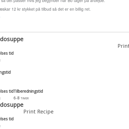
r så det passer hvis jeg begynder når Bo tager på arbejde.
ar 12 kr stykket på tilbud så det er en billig ret.
r
idosuppe
Prin
lses tid
r
ngstid
lses tid
Tilberedningstid
6-8
r
timer
idosuppe
Print Recipe
lses tid
r