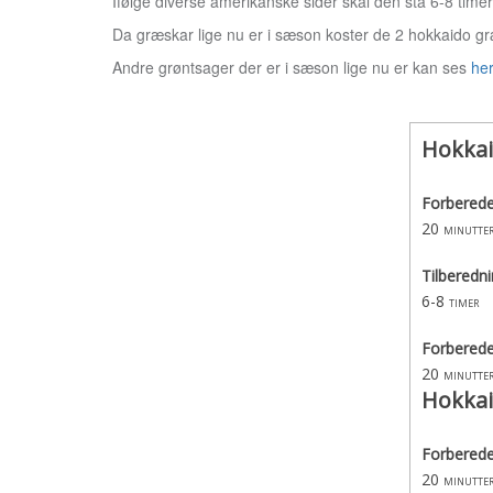
Ifølge diverse amerikanske sider skal den stå 6-8 time
Da græskar lige nu er i sæson koster de 2 hokkaido græsk
Andre grøntsager der er i sæson lige nu er kan ses
he
Hokka
Forberede
20
minutte
Tilberedni
6-8
timer
Forberede
20
minutte
Hokka
Forberede
20
minutte