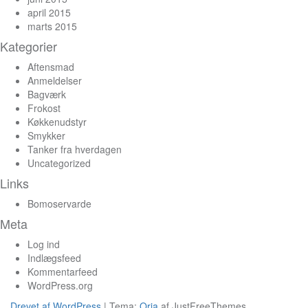
april 2015
marts 2015
Kategorier
Aftensmad
Anmeldelser
Bagværk
Frokost
Køkkenudstyr
Smykker
Tanker fra hverdagen
Uncategorized
Links
Bomoservarde
Meta
Log ind
Indlægsfeed
Kommentarfeed
WordPress.org
Drevet af WordPress
|
Tema:
Oria
af JustFreeThemes.