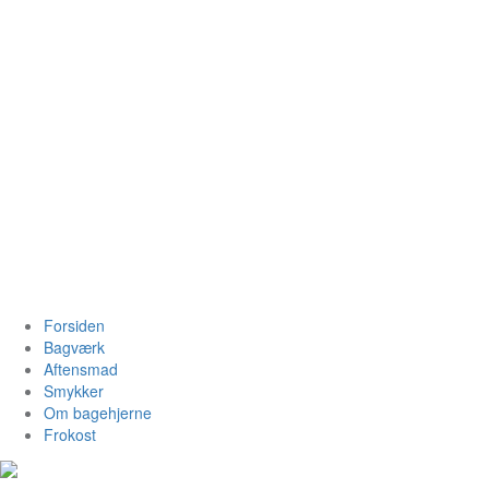
Videre
til
indhold
Bagehjerne.dk
Forsiden
Bagværk
Aftensmad
Smykker
Om bagehjerne
Frokost