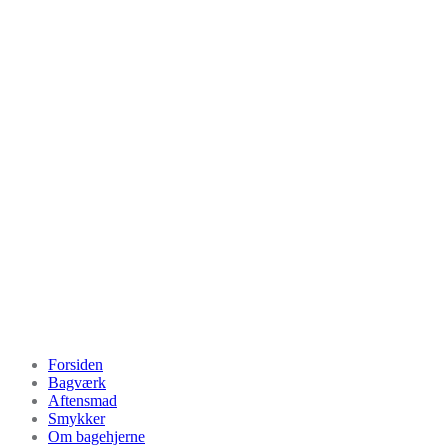
Videre
til
indhold
Bagehjerne.dk
Forsiden
Bagværk
Aftensmad
Smykker
Om bagehjerne