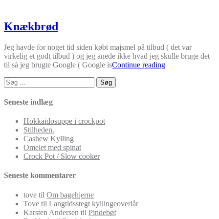
Knækbrød
Jeg havde for noget tid siden købt majsmel på tilbud ( det var
virkelig et godt tilbud ) og jeg anede ikke hvad jeg skulle bruge det
til så jeg brugte Google ( Google is
Continue reading
Søg
efter:
Seneste indlæg
Hokkaidosuppe i crockpot
Stilheden.
Cashew Kylling
Omelet med spinat
Crock Pot / Slow cooker
Seneste kommentarer
tove
til
Om bagehjerne
Tove
til
Langtidsstegt kyllingeoverlår
Karsten Andersen
til
Pindebøf