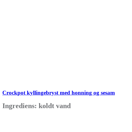
Crockpot kyllingebryst med honning og sesam
Ingrediens:
koldt vand