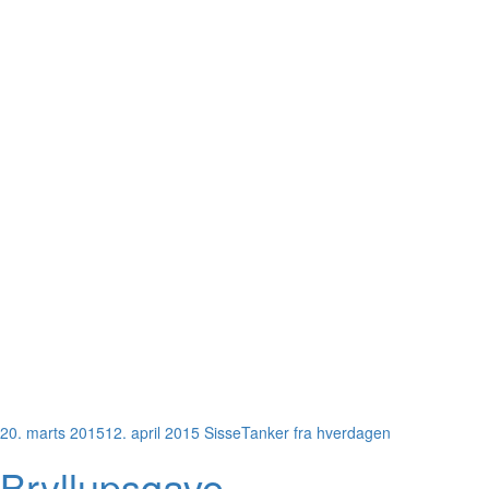
20. marts 2015
12. april 2015
Sisse
Tanker fra hverdagen
Bryllupsgave