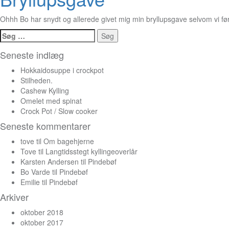
Ohhh Bo har snydt og allerede givet mig min bryllupsgave selvom vi førs
Søg
efter:
Seneste indlæg
Hokkaidosuppe i crockpot
Stilheden.
Cashew Kylling
Omelet med spinat
Crock Pot / Slow cooker
Seneste kommentarer
tove
til
Om bagehjerne
Tove
til
Langtidsstegt kyllingeoverlår
Karsten Andersen
til
Pindebøf
Bo Varde
til
Pindebøf
Emilie
til
Pindebøf
Arkiver
oktober 2018
oktober 2017