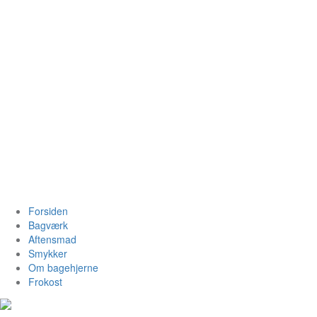
Videre
til
indhold
Bagehjerne.
Forsiden
Bagværk
Aftensmad
Smykker
Om bagehjerne
Frokost