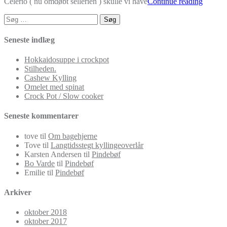
Celerio ( nu omdøbt sellerien ) skulle vi have
Continue reading
Søg
efter:
Seneste indlæg
Hokkaidosuppe i crockpot
Stilheden.
Cashew Kylling
Omelet med spinat
Crock Pot / Slow cooker
Seneste kommentarer
tove
til
Om bagehjerne
Tove
til
Langtidsstegt kyllingeoverlår
Karsten Andersen
til
Pindebøf
Bo Varde
til
Pindebøf
Emilie
til
Pindebøf
Arkiver
oktober 2018
oktober 2017