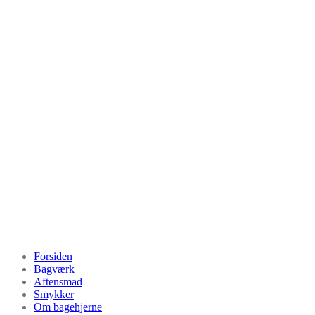
Videre
til
indhold
Bagehjerne.dk
Forsiden
Bagværk
Aftensmad
Smykker
Om bagehjerne