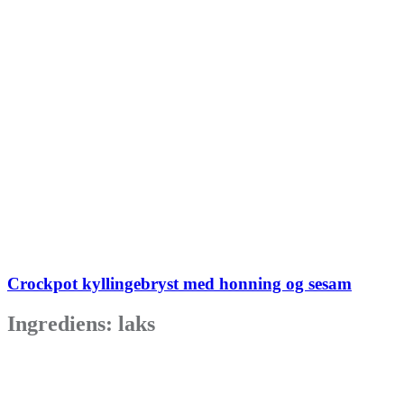
Crockpot kyllingebryst med honning og sesam
Ingrediens:
laks