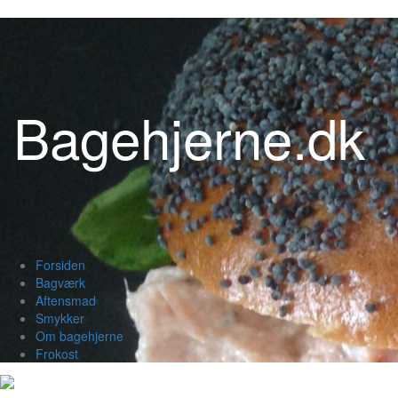
Videre
til
indhold
Bagehjerne.dk
Forsiden
Bagværk
Aftensmad
Smykker
Om bagehjerne
Frokost