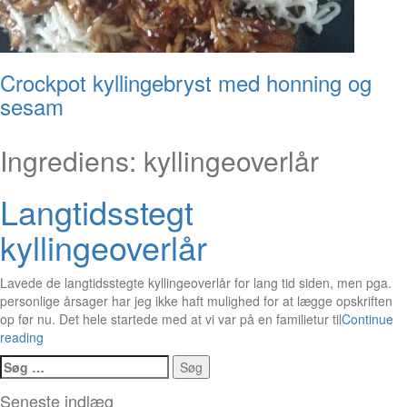
Crockpot kyllingebryst med honning og
sesam
Ingrediens:
kyllingeoverlår
Langtidsstegt
kyllingeoverlår
Lavede de langtidsstegte kyllingeoverlår for lang tid siden, men pga.
personlige årsager har jeg ikke haft mulighed for at lægge opskriften
op før nu. Det hele startede med at vi var på en familietur til
Continue
reading
Søg
efter:
Seneste indlæg