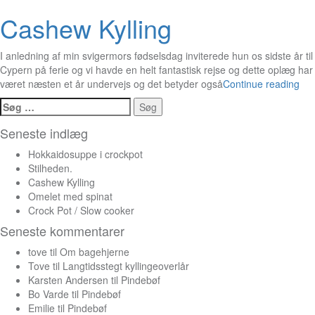
Cashew Kylling
I anledning af min svigermors fødselsdag inviterede hun os sidste år til
Cypern på ferie og vi havde en helt fantastisk rejse og dette oplæg har
været næsten et år undervejs og det betyder også
Continue reading
Søg
efter:
Seneste indlæg
Hokkaidosuppe i crockpot
Stilheden.
Cashew Kylling
Omelet med spinat
Crock Pot / Slow cooker
Seneste kommentarer
tove
til
Om bagehjerne
Tove
til
Langtidsstegt kyllingeoverlår
Karsten Andersen
til
Pindebøf
Bo Varde
til
Pindebøf
Emilie
til
Pindebøf