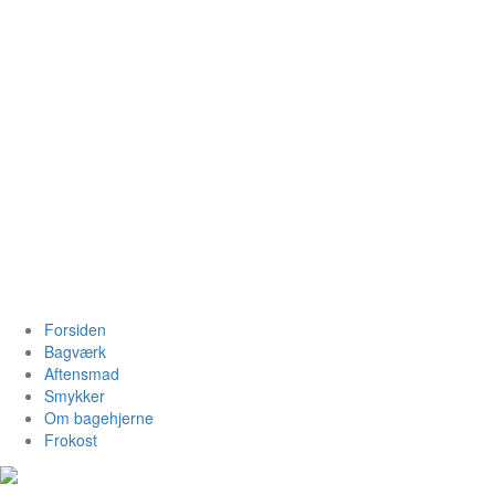
Videre
til
indhold
Bagehjerne.dk
Forsiden
Bagværk
Aftensmad
Smykker
Om bagehjerne
Frokost